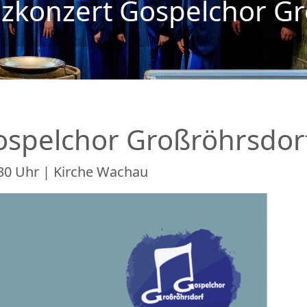
izkonzert Gospelchor G
ospelchor Großröhrsdor
30 Uhr | Kirche Wachau