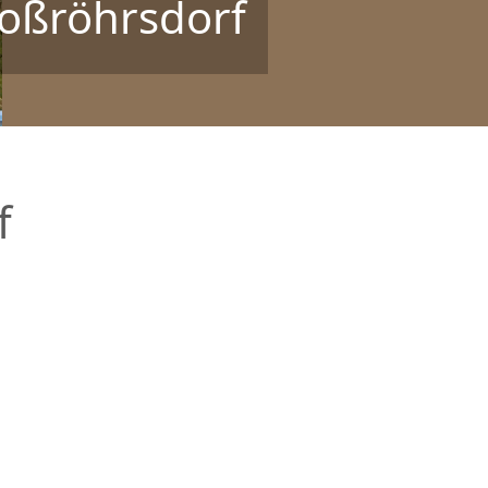
roßröhrsdorf
f